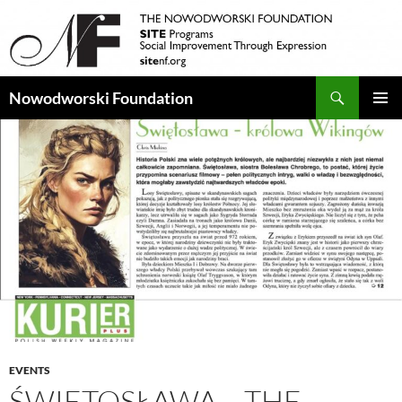
Search
Nowodworski Foundation
SKIP
PRIMAR
TO
MENU
CONTENT
EVENTS
ŚWIĘTOSŁAWA – THE