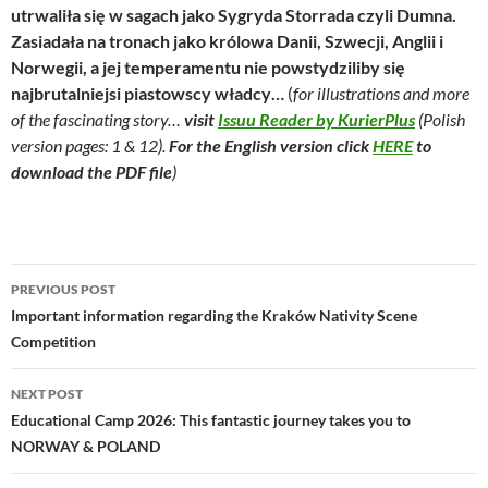
utrwaliła się w sagach jako Sygryda Storrada czyli Dumna.
Zasiadała na tronach jako królowa Danii, Szwecji, Anglii i
Norwegii, a jej temperamentu nie powstydziliby się
najbrutalniejsi piastowscy władcy…
(
for illustrations and more
of the fascinating story…
visit
Issuu Reader by KurierPlus
(Polish
version pages: 1 & 12).
F
or the English version click
HERE
to
download the PDF file
)
Post
PREVIOUS POST
navigation
Important information regarding the Kraków Nativity Scene
Competition
NEXT POST
Educational Camp 2026: This fantastic journey takes you to
NORWAY & POLAND