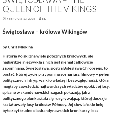
QUEEN OF THE VIKINGS
FEBRUARY 13, 2026
KL
Świętosława – królowa Wikingów
by Chris Miekina
Historia Polski zna wiele potężnych kr
ó
lowych, ale
najbardziej niezwykła z nich jest niemal całkowicie
zapomniana. Świę
tos
ława, siostra Bolesława Chrobrego, to
postać, kt
ó
rej życie przypomina scenariusz filmowy – pełen
politycznych intryg, walki o władzę i bezwzględności, kt
ó
ra
mogłaby zawstydzić najtwardszych władc
ó
w epoki. Jej losy,
spisane w skandynawskich sagach pokazują, jak z
politycznego pionka stała się rozgrywającą, kt
ó
rej decyzje
kształtował
y losy kró
lestw Północy. Jej słowiańskie imię
było zbyt trudne dla skandynawskich kronikarzy, lecz